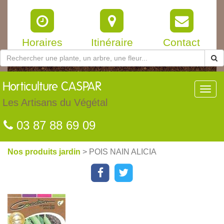
Horaires
Itinéraire
Contact
Horticulture
CASPAR
Toggl
navig
Les Artisans du Végétal
03 87 88 69 09
Nos produits jardin
> POIS NAIN ALICIA