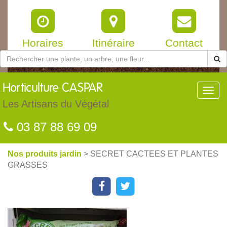
Horaires
Itinéraire
Contact
Horticulture
CASPAR
Toggl
navig
Les Artisans du Végétal
03 87 88 69 09
Nos produits jardin
> SECRET CACTEES ET PLANTES
GRASSES