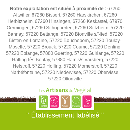
Notre exploitation est située à proximité de :
67260
Altwiller, 67260 Bissert, 67260 Harskirchen, 67260
Herbitzheim, 67260 Hinsingen, 67260 Keskastel, 67970
Oermingen, 67260 Schopperten, 67260 Siltzheim, 57220
Bannay, 57220 Bettange, 57220 Bionville s/Nied, 57220
Bisten-en-Lorraine, 57220 Boucheporn, 57220 Boulay-
Moselle, 57220 Brouck, 57220 Coume, 57220 Denting,
57220 Eblange, 57880 Guerting, 57220 Guirlange, 57220
Halling-lès-Boulay, 57880 Ham s/s Varsberg, 57220
Helstroff, 57220 Holling, 57220 Momerstroff, 57220
Narbéfontaine, 57220 Niedervisse, 57220 Obervisse,
57220 Ottonville
" Établissement labélisé "