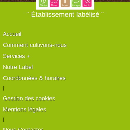
" Établissement labélisé "
Accueil
Comment cultivons-nous
Services +
Notre Label
Coordonnées & horaires
|
Gestion des cookies
Mentions légales
|
Nous Contacter