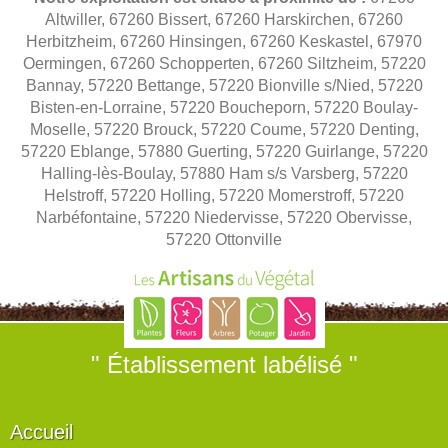
Altwiller, 67260 Bissert, 67260 Harskirchen, 67260
Herbitzheim, 67260 Hinsingen, 67260 Keskastel, 67970
Oermingen, 67260 Schopperten, 67260 Siltzheim, 57220
Bannay, 57220 Bettange, 57220 Bionville s/Nied, 57220
Bisten-en-Lorraine, 57220 Boucheporn, 57220 Boulay-
Moselle, 57220 Brouck, 57220 Coume, 57220 Denting,
57220 Eblange, 57880 Guerting, 57220 Guirlange, 57220
Halling-lès-Boulay, 57880 Ham s/s Varsberg, 57220
Helstroff, 57220 Holling, 57220 Momerstroff, 57220
Narbéfontaine, 57220 Niedervisse, 57220 Obervisse,
57220 Ottonville
" Établissement labélisé "
Accueil