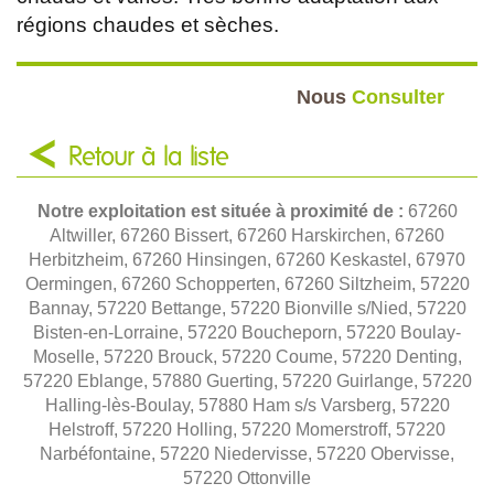
régions chaudes et sèches.
Nous
Consulter
Retour à la liste
Notre exploitation est située à proximité de :
67260
Altwiller, 67260 Bissert, 67260 Harskirchen, 67260
Herbitzheim, 67260 Hinsingen, 67260 Keskastel, 67970
Oermingen, 67260 Schopperten, 67260 Siltzheim, 57220
Bannay, 57220 Bettange, 57220 Bionville s/Nied, 57220
Bisten-en-Lorraine, 57220 Boucheporn, 57220 Boulay-
Moselle, 57220 Brouck, 57220 Coume, 57220 Denting,
57220 Eblange, 57880 Guerting, 57220 Guirlange, 57220
Halling-lès-Boulay, 57880 Ham s/s Varsberg, 57220
Helstroff, 57220 Holling, 57220 Momerstroff, 57220
Narbéfontaine, 57220 Niedervisse, 57220 Obervisse,
57220 Ottonville