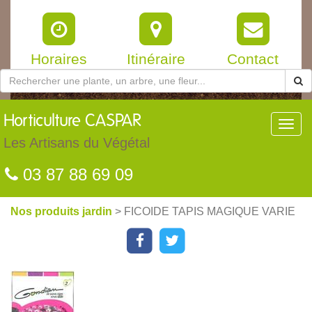
Horaires
Itinéraire
Contact
Horticulture
CASPAR
Toggl
navig
Les Artisans du Végétal
03 87 88 69 09
Nos produits jardin
> FICOIDE TAPIS MAGIQUE VARIE