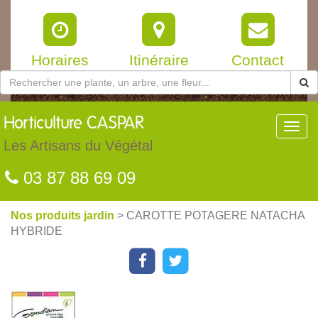
Horaires
Itinéraire
Contact
Horticulture
CASPAR
Toggl
navig
Les Artisans du Végétal
03 87 88 69 09
Nos produits jardin
> CAROTTE POTAGERE NATACHA
HYBRIDE