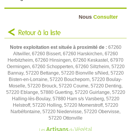
Nous
Consulter
Retour à la liste
Notre exploitation est située à proximité de :
67260
Altwiller, 67260 Bissert, 67260 Harskirchen, 67260
Herbitzheim, 67260 Hinsingen, 67260 Keskastel, 67970
Oermingen, 67260 Schopperten, 67260 Siltzheim, 57220
Bannay, 57220 Bettange, 57220 Bionville s/Nied, 57220
Bisten-en-Lorraine, 57220 Boucheporn, 57220 Boulay-
Moselle, 57220 Brouck, 57220 Coume, 57220 Denting,
57220 Eblange, 57880 Guerting, 57220 Guirlange, 57220
Halling-lès-Boulay, 57880 Ham s/s Varsberg, 57220
Helstroff, 57220 Holling, 57220 Momerstroff, 57220
Narbéfontaine, 57220 Niedervisse, 57220 Obervisse,
57220 Ottonville