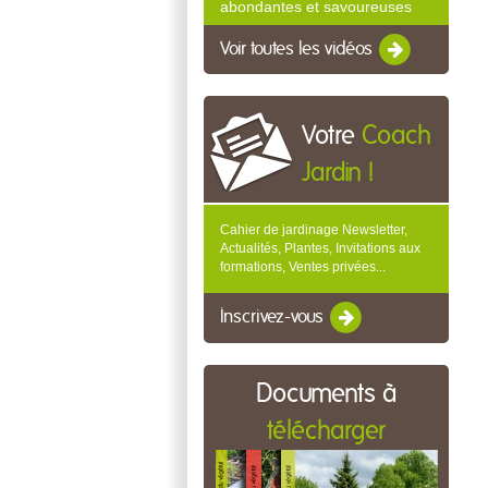
abondantes et savoureuses
Voir toutes les vidéos
Votre
Coach
Jardin !
Cahier de jardinage Newsletter,
Actualités, Plantes, Invitations aux
formations, Ventes privées...
Inscrivez-vous
Documents à
télécharger