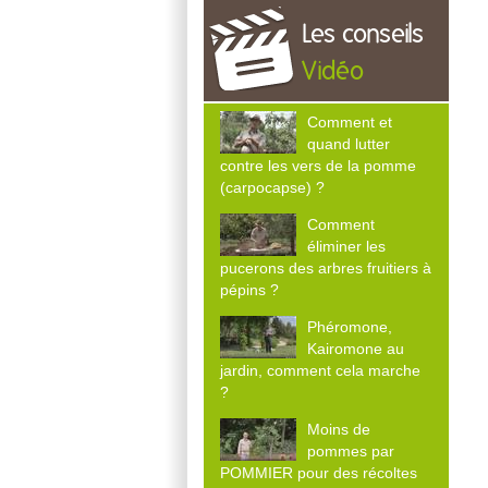
Les conseils
Vidéo
Comment et
quand lutter
contre les vers de la pomme
(carpocapse) ?
Comment
éliminer les
pucerons des arbres fruitiers à
pépins ?
Phéromone,
Kairomone au
jardin, comment cela marche
?
Moins de
pommes par
POMMIER pour des récoltes