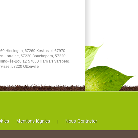
7260 Hinsingen, 67260 Keskastel, 67970
-en-Lorraine, 57220 Boucheporn, 57220
ling-lès-Boulay, 57880 Ham s/s Varsberg,
visse, 57220 Ottonville
okies
Mentions légales
Nous Contacter
|