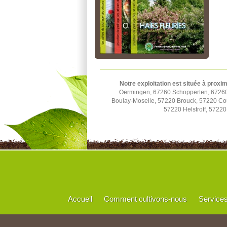
Notre exploitation est située à proxim
Oermingen, 67260 Schopperten, 67260 
Boulay-Moselle, 57220 Brouck, 57220 Cou
57220 Helstroff, 57220
Accueil
Comment cultivons-nous
Service