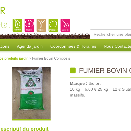
R
tal
tions
Agenda jardin
Coordonnées & Horaires
Nous Contacte
os produits jardin
> Fumier Bovin Composté
FUMIER BOVIN
Marque :
Biofertil
10 kg = 6,60 € 25 kg = 12 € S'utili
massifs.
escriptif du produit