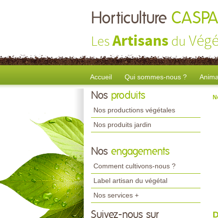
Horticulture
CASPA
Artisans
Végé
Les
du
Accueil
Qui sommes-nous ?
Anima
Nos
produits
N
Nos productions végétales
Nos produits jardin
Nos
engagements
Comment cultivons-nous ?
Label artisan du végétal
Nos services +
Suivez-nous sur
D