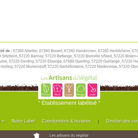
ité de :
67260 Altwiller, 67260 Bissert, 67260 Harskirchen, 67260 Herbitzheim, 6
Siltzheim, 57220 Bannay, 57220 Bettange, 57220 Bionville s/Nied, 57220 Bisten
me, 57220 Denting, 57220 Eblange, 57880 Guerting, 57220 Guirlange, 57220 Hal
 Holling, 57220 Momerstroff, 57220 Narbéfontaine, 57220 Niedervisse, 57220 Ober
" Établissement labélisé "
s +
Notre Label
Coordonnées & horaires
Gestion des co
|
Les artisans du végétal