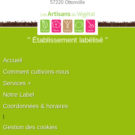
57220 Ottonville
" Établissement labélisé "
Accueil
Comment cultivons-nous
Services +
Notre Label
Coordonnées & horaires
|
Gestion des cookies