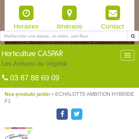
Horaires
Itinéraire
Contact
Horticulture
CASPAR
Toggl
navig
Les Artisans du Végétal
03 87 88 69 09
Nos produits jardin
> ECHALOTTE AMBITION HYBRIDE
F1