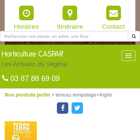
Horaires
Itinéraire
Contact
Horticulture
CASPAR
Toggl
navig
Les Artisans du Végétal
03 87 88 69 09
Nos produits jardin
> terreau rempotage+Argile