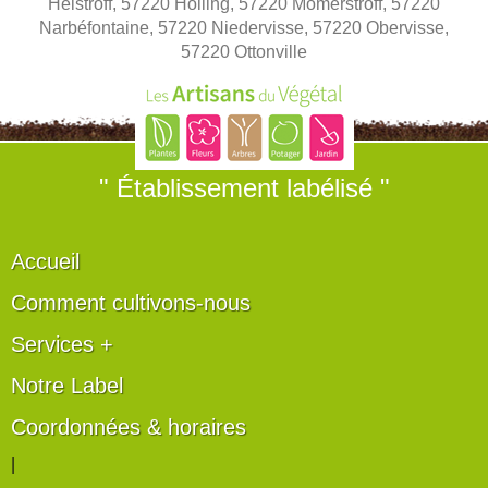
Helstroff, 57220 Holling, 57220 Momerstroff, 57220
Narbéfontaine, 57220 Niedervisse, 57220 Obervisse,
57220 Ottonville
" Établissement labélisé "
Accueil
Comment cultivons-nous
Services +
Notre Label
Coordonnées & horaires
|