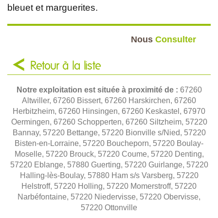
bleuet et marguerites.
Nous
Consulter
Retour à la liste
Notre exploitation est située à proximité de :
67260
Altwiller, 67260 Bissert, 67260 Harskirchen, 67260
Herbitzheim, 67260 Hinsingen, 67260 Keskastel, 67970
Oermingen, 67260 Schopperten, 67260 Siltzheim, 57220
Bannay, 57220 Bettange, 57220 Bionville s/Nied, 57220
Bisten-en-Lorraine, 57220 Boucheporn, 57220 Boulay-
Moselle, 57220 Brouck, 57220 Coume, 57220 Denting,
57220 Eblange, 57880 Guerting, 57220 Guirlange, 57220
Halling-lès-Boulay, 57880 Ham s/s Varsberg, 57220
Helstroff, 57220 Holling, 57220 Momerstroff, 57220
Narbéfontaine, 57220 Niedervisse, 57220 Obervisse,
57220 Ottonville