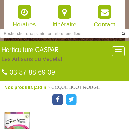
Horaires
Itinéraire
Contact
Horticulture
CASPAR
Toggl
navig
Les Artisans du Végétal
03 87 88 69 09
Nos produits jardin
> COQUELICOT ROUGE