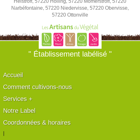
Helstroff, 57220 Holling, 57220 Momerstroff, 57220
Narbéfontaine, 57220 Niedervisse, 57220 Obervisse,
57220 Ottonville
" Établissement labélisé "
Accueil
Comment cultivons-nous
Services +
Notre Label
Coordonnées & horaires
|