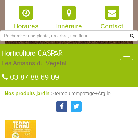
Horaires
Itinéraire
Contact
Horticulture
CASPAR
Toggl
navig
Les Artisans du Végétal
03 87 88 69 09
Nos produits jardin
> terreau rempotage+Argile