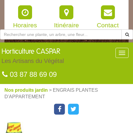
Horaires
Itinéraire
Contact
Horticulture
CASPAR
Toggl
navig
Les Artisans du Végétal
03 87 88 69 09
Nos produits jardin
> ENGRAIS PLANTES
D'APPARTEMENT