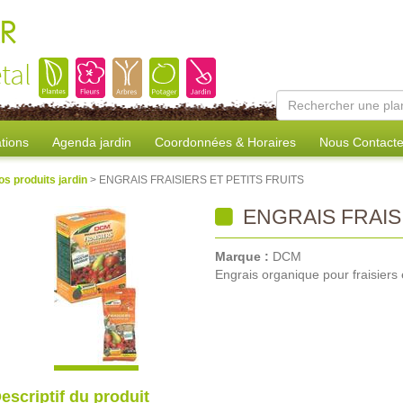
R
tal
tions
Agenda jardin
Coordonnées & Horaires
Nous Contacte
os produits jardin
> ENGRAIS FRAISIERS ET PETITS FRUITS
ENGRAIS FRAISI
Marque :
DCM
Engrais organique pour fraisiers et
escriptif du produit