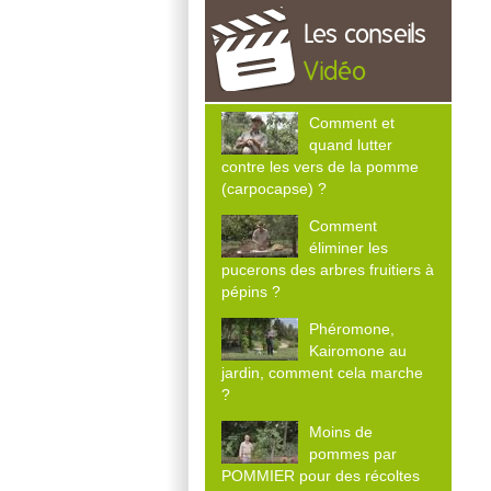
Les conseils
Vidéo
Comment et
quand lutter
contre les vers de la pomme
(carpocapse) ?
Comment
éliminer les
pucerons des arbres fruitiers à
pépins ?
Phéromone,
Kairomone au
jardin, comment cela marche
?
Moins de
pommes par
POMMIER pour des récoltes