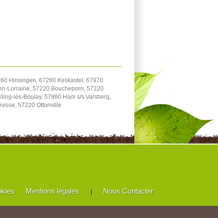
7260 Hinsingen, 67260 Keskastel, 67970
-en-Lorraine, 57220 Boucheporn, 57220
ling-lès-Boulay, 57880 Ham s/s Varsberg,
visse, 57220 Ottonville
okies
Mentions légales
Nous Contacter
|