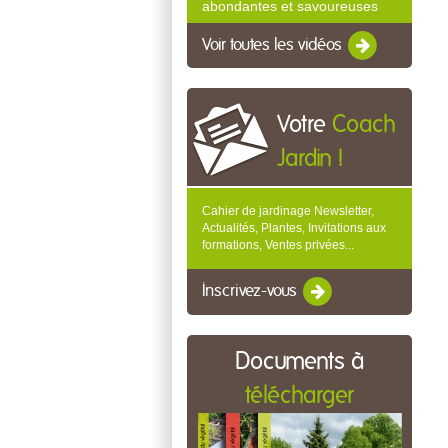
abondantes et savoureuses
Voir toutes les vidéos
Votre
Coach
Jardin !
Cahier de jardinage Newsletter,
Actualités, Plantes, Invitations aux
formations, Ventes privées...
Inscrivez-vous
Documents à
télécharger