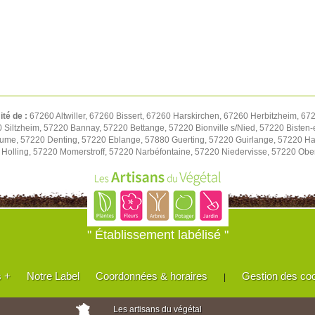
ité de :
67260 Altwiller, 67260 Bissert, 67260 Harskirchen, 67260 Herbitzheim, 6
Siltzheim, 57220 Bannay, 57220 Bettange, 57220 Bionville s/Nied, 57220 Bisten
me, 57220 Denting, 57220 Eblange, 57880 Guerting, 57220 Guirlange, 57220 Hal
 Holling, 57220 Momerstroff, 57220 Narbéfontaine, 57220 Niedervisse, 57220 Ober
" Établissement labélisé "
s +
Notre Label
Coordonnées & horaires
Gestion des co
|
Les artisans du végétal