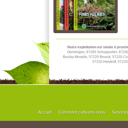
Notre exploitation est située à proxim
Oermingen, 67260 Schopperten, 67260 
Boulay-Moselle, 57220 Brouck, 57220 Cou
57220 Helstroff, 57220
Accueil
Comment cultivons-nous
Service