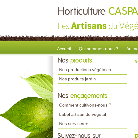
Horticulture
CASPA
Artisans
Végé
Les
du
Accueil
Qui sommes-nous ?
Anima
Nos
produits
N
Nos productions végétales
Nos produits jardin
Nos
engagements
Comment cultivons-nous ?
Label artisan du végétal
Nos services +
Suivez-nous sur
D