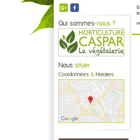
E
R
Qui sommes
-nous ?
s
Nous
situer
Coordonnées
&
Horaires