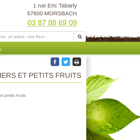
1 rue Eric Tabarly
57600 MORSBACH
03 87 88 69 09
r
ERS ET PETITS FRUITS
 petits fruits