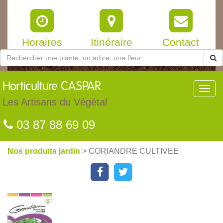
Horaires
Itinéraire
Contact
Horticulture
CASPAR
Toggl
navig
Les Artisans du Végétal
03 87 88 69 09
Nos produits jardin
> CORIANDRE CULTIVEE