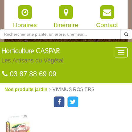
Horaires
Itinéraire
Contact
Horticulture
CASPAR
Toggl
navig
Les Artisans du Végétal
03 87 88 69 09
Nos produits jardin
> VIVIMUS ROSIERS