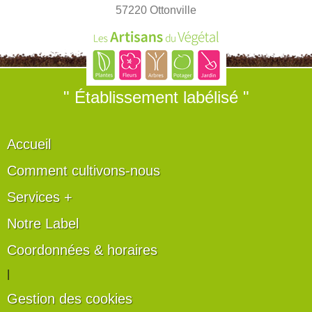
57220 Ottonville
" Établissement labélisé "
Accueil
Comment cultivons-nous
Services +
Notre Label
Coordonnées & horaires
|
Gestion des cookies