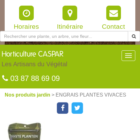
Horaires
Itinéraire
Contact
Horticulture
CASPAR
Toggl
navig
Les Artisans du Végétal
03 87 88 69 09
Nos produits jardin
> ENGRAIS PLANTES VIVACES