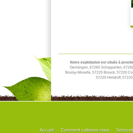
Notre exploitation est située à proxim
Oermingen, 67260 Schopperten, 67260 
Boulay-Moselle, 57220 Brouck, 57220 Cou
57220 Helstroff, 57220
Accueil
Comment cultivons-nous
Service