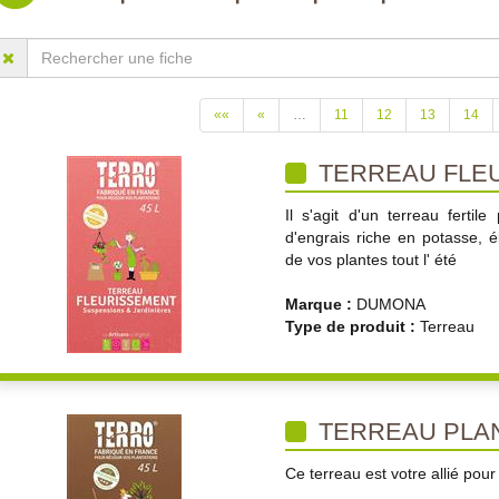
««
«
…
11
12
13
14
TERREAU FLE
Il s'agit d'un terreau ferti
d'engrais riche en potasse, 
de vos plantes tout l' été
Marque :
DUMONA
Type de produit :
Terreau
TERREAU PLAN
Ce terreau est votre allié pour