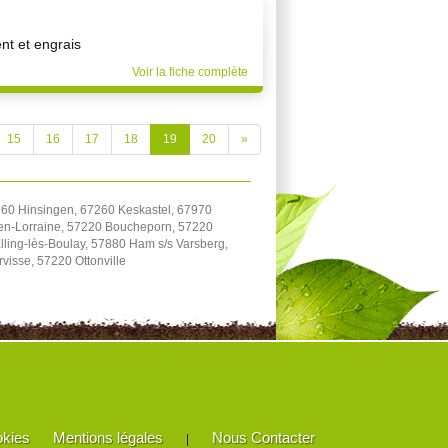
t et engrais
Voir la fiche complète
15
16
17
18
19
20
»
7260 Hinsingen, 67260 Keskastel, 67970
-en-Lorraine, 57220 Boucheporn, 57220
ling-lès-Boulay, 57880 Ham s/s Varsberg,
visse, 57220 Ottonville
okies
Mentions légales
Nous Contacter
|