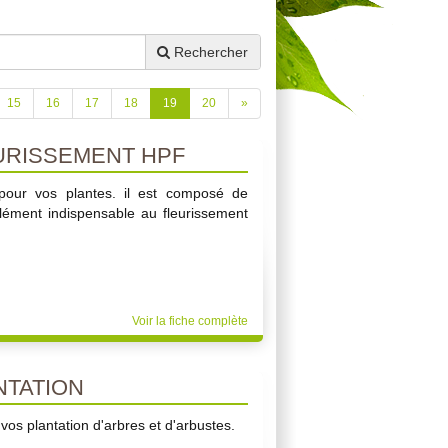
Rechercher
15
16
17
18
19
20
»
URISSEMENT HPF
le pour vos plantes. il est composé de
élément indispensable au fleurissement
Voir la fiche complète
TATION
 vos plantation d'arbres et d'arbustes.