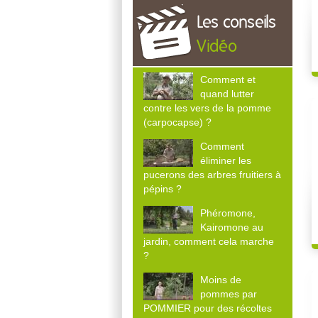
Les conseils
Vidéo
Comment et
quand lutter
contre les vers de la pomme
(carpocapse) ?
Comment
éliminer les
pucerons des arbres fruitiers à
pépins ?
Phéromone,
Kairomone au
jardin, comment cela marche
?
Moins de
pommes par
POMMIER pour des récoltes