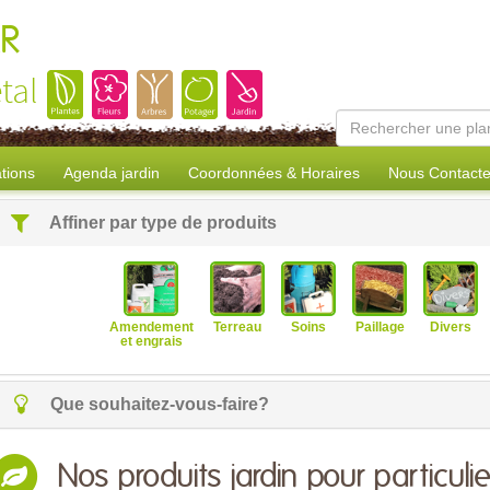
R
tal
tions
Agenda jardin
Coordonnées & Horaires
Nous Contacte
Affiner par type de produits
Amendement
Terreau
Soins
Paillage
Divers
et engrais
Que souhaitez-vous-faire?
Nos produits jardin pour particulie