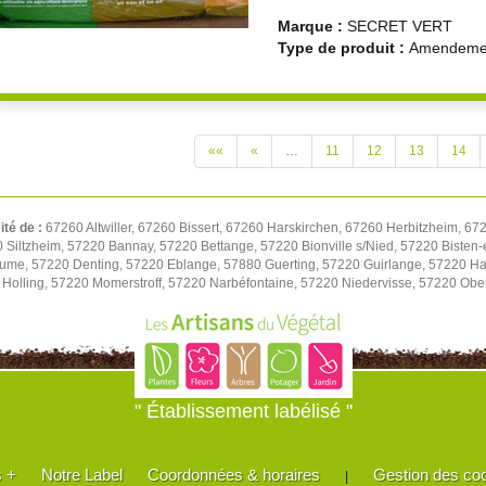
Marque :
SECRET VERT
Type de produit :
Amendemen
««
«
…
11
12
13
14
ité de :
67260 Altwiller, 67260 Bissert, 67260 Harskirchen, 67260 Herbitzheim, 6
Siltzheim, 57220 Bannay, 57220 Bettange, 57220 Bionville s/Nied, 57220 Bisten
me, 57220 Denting, 57220 Eblange, 57880 Guerting, 57220 Guirlange, 57220 Hal
 Holling, 57220 Momerstroff, 57220 Narbéfontaine, 57220 Niedervisse, 57220 Ober
" Établissement labélisé "
s +
Notre Label
Coordonnées & horaires
Gestion des co
|