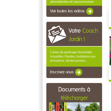
abondantes et savoureuses
Voir toutes les vidéos
Votre
Coach
Jardin !
Cahier de jardinage Newsletter,
Actualités, Plantes, Invitations aux
formations, Ventes privées...
Inscrivez-vous
Documents à
télécharger