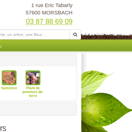
1 rue Eric Tabarly
57600 MORSBACH
03 87 88 69 09
r
Semence
Plant de
pommes-de-
terre
rs