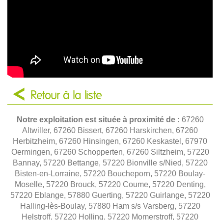
Retour à la liste
Notre exploitation est située à proximité de :
67260
Altwiller, 67260 Bissert, 67260 Harskirchen, 67260
Herbitzheim, 67260 Hinsingen, 67260 Keskastel, 67970
Oermingen, 67260 Schopperten, 67260 Siltzheim, 57220
Bannay, 57220 Bettange, 57220 Bionville s/Nied, 57220
Bisten-en-Lorraine, 57220 Boucheporn, 57220 Boulay-
Moselle, 57220 Brouck, 57220 Coume, 57220 Denting,
57220 Eblange, 57880 Guerting, 57220 Guirlange, 57220
Halling-lès-Boulay, 57880 Ham s/s Varsberg, 57220
Helstroff, 57220 Holling, 57220 Momerstroff, 57220