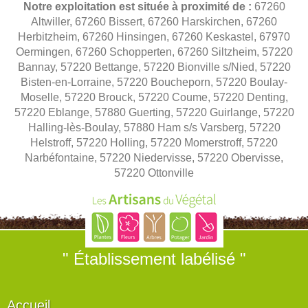
Notre exploitation est située à proximité de :
67260
Altwiller, 67260 Bissert, 67260 Harskirchen, 67260
Herbitzheim, 67260 Hinsingen, 67260 Keskastel, 67970
Oermingen, 67260 Schopperten, 67260 Siltzheim, 57220
Bannay, 57220 Bettange, 57220 Bionville s/Nied, 57220
Bisten-en-Lorraine, 57220 Boucheporn, 57220 Boulay-
Moselle, 57220 Brouck, 57220 Coume, 57220 Denting,
57220 Eblange, 57880 Guerting, 57220 Guirlange, 57220
Halling-lès-Boulay, 57880 Ham s/s Varsberg, 57220
Helstroff, 57220 Holling, 57220 Momerstroff, 57220
Narbéfontaine, 57220 Niedervisse, 57220 Obervisse,
57220 Ottonville
" Établissement labélisé "
Accueil