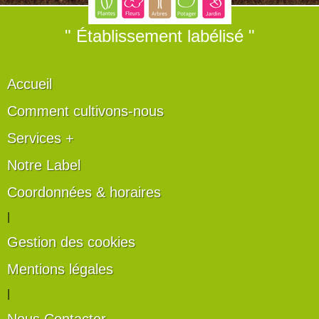
" Établissement labélisé "
Accueil
Comment cultivons-nous
Services +
Notre Label
Coordonnées & horaires
|
Gestion des cookies
Mentions légales
|
Nous Contacter