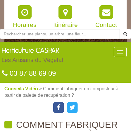
Horaires
Itinéraire
Contact
Horticulture
CASPAR
Toggl
navig
Les Artisans du Végétal
03 87 88 69 09
Conseils Vidéo
> Comment fabriquer un composteur à
partir de palette de récupération ?
COMMENT FABRIQUER