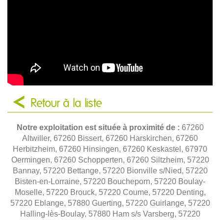
Retour à la liste
Notre exploitation est située à proximité de :
67260
Altwiller, 67260 Bissert, 67260 Harskirchen, 67260
Herbitzheim, 67260 Hinsingen, 67260 Keskastel, 67970
Oermingen, 67260 Schopperten, 67260 Siltzheim, 57220
Bannay, 57220 Bettange, 57220 Bionville s/Nied, 57220
Bisten-en-Lorraine, 57220 Boucheporn, 57220 Boulay-
Moselle, 57220 Brouck, 57220 Coume, 57220 Denting,
57220 Eblange, 57880 Guerting, 57220 Guirlange, 57220
Halling-lès-Boulay, 57880 Ham s/s Varsberg, 57220